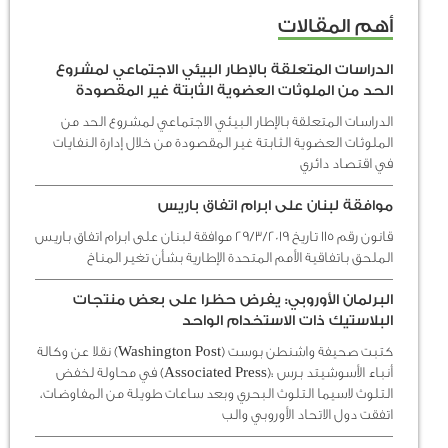
أهم المقالات
الدراسات المتعلقة بالإطار البيئي الاجتماعي لمشروع
الحد من الملوثات العضوية الثابتة غير المقصودة
الدراسات المتعلقة بالإطار البيئي الاجتماعي لمشروع الحد من
الملوثات العضوية الثابتة غير المقصودة من خلال إدارة النفايات
في اقتصاد دائري
موافقة لبنان على ابرام اتفاق باريس
قانون رقم 115 تاريخ 29/3/2019 موافقة لبنان على ابرام اتفاق باريس
الملحق باتفاقية الأمم المتحدة الإطارية بشأن تغير المناخ
البرلمان الأوروبي: يفرض حظرا على بعض منتجات
البلاستيك ذات الاستخدام الواحد
كتبت صحيفة واشنطن بوست (Washington Post) نقلا عن وكالة
أنباء الأسوشيتد برس :(Associated Press) في محاولة لخفض
التلوث لاسيما التلوث البحري وبعد ساعات طويلة من المفاوضات،
اتفقت دول الاتحاد الأوروبي والب