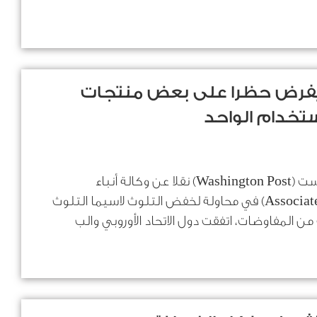
ي: يفرض حظرا على بعض منتجات
ستخدام الواحد
كتبت صحيفة واشنطن بوست (Washington Post) نقلا عن وكالة أنباء
الأسوشيتد برس :(Associated Press) في محاولة لخفض التلوث لاسيما التلوث
ن المفاوضات، اتفقت دول الاتحاد الأوروبي والب