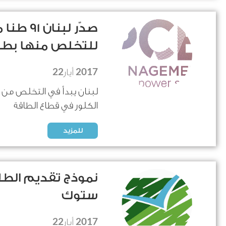
صدّر لبن
للتخلص منها بطري
22
2017
أيار
لبنان يبدأ في التخلص من ا
الكلور في قطاع الطاقة
للمزيد
نموذج تقديم الط
ستوك
22
2017
أيار