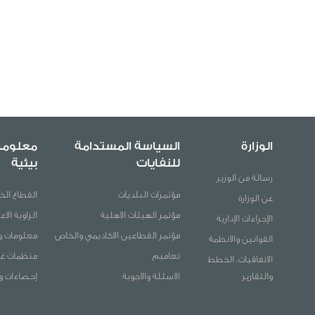
الوزارة
السياسة المستدامة
معلوما
للنفايات
بيئية
رسالة من الوزير
مؤتمرات البلديات
القطاع ال
عن الوزارة
مؤتمر الهيئات الاهلية
الزاوية الاع
الإجراءات الإدارية
مؤتمر القطاعين الاكاديمي والخاص
معلومات و
القوانين والانظمة
تعاميم
منظمات غي
الاتفاقيات، الخطط
والتقارير
الاسئلة والاجوبة
إحصاءات و